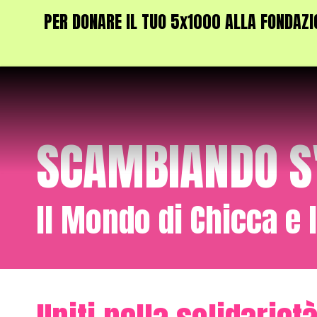
PER DONARE IL TUO 5x1000 ALLA FONDAZIO
Vai
al
contenuto
SCAMBIANDO S
Il Mondo di Chicca e l